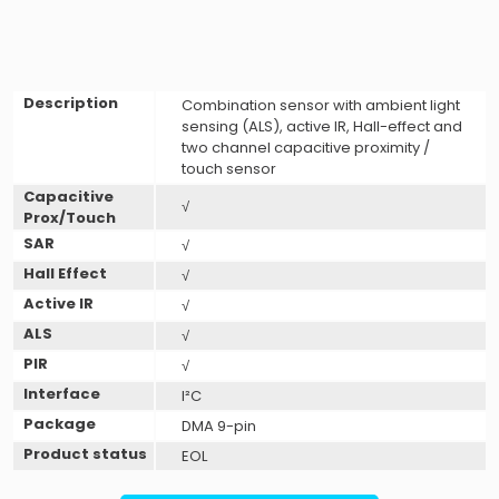
Description
Combination sensor with ambient light
sensing (ALS), active IR, Hall-effect and
two channel capacitive proximity /
touch sensor
Capacitive
√
Prox/Touch
SAR
√
Hall Effect
√
Active IR
√
ALS
√
PIR
√
Interface
I²C
Package
DMA 9-pin
Product status
EOL