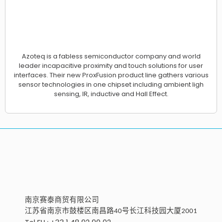
Azoteq is a fabless semiconductor company and world
leader incapacitive proximity and touch solutions for user
interfaces. Their new ProxFusion product line gathers various
sensor technologies in one chipset including ambient ligh
sensing, IR, inductive and Hall Effect.
南京
赛泰商贸有限公
司
江苏省南京市鼓楼区南昌路
号
长江科技园大厦
40
2001