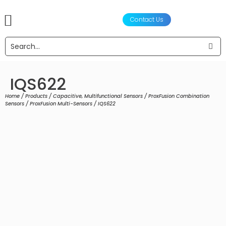
Contact Us
产品
声学设计服务
工程设计与制造
合作伙伴
关于我们
新闻资讯
IQS622
Home
/
Products
/
Capacitive, Multifunctional Sensors
/
ProxFusion Combination
Sensors
/
ProxFusion Multi-Sensors
/ IQS622