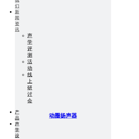
我
们
新
闻
资
讯
声
学
评
测
活
动
线
上
研
讨
会
产
动圈扬声器
品
声
学
设