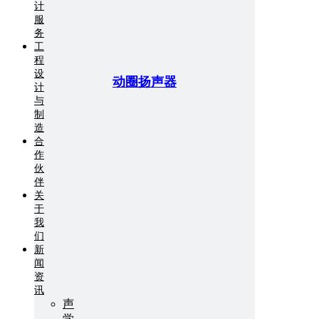
计
服
务
工
程
设
动圈扬声器
计
与
制
造
合
作
伙
伴
关
于
我
们
新
闻
资
讯
声
学