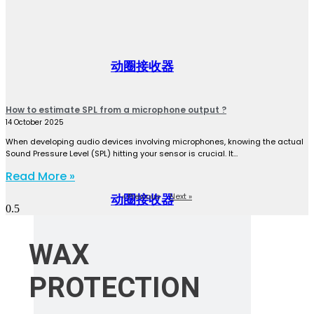
动圈接收器
How to estimate SPL from a microphone output ?
14 October 2025
When developing audio devices involving microphones, knowing the actual
Sound Pressure Level (SPL) hitting your sensor is crucial. It…
Read More »
« Previous
Next »
动圈接收器
WAX
PROTECTION