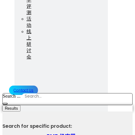
评
测
活
动
线
上
研
讨
会
Contact Us
Search ...
Results
Search for specific product: