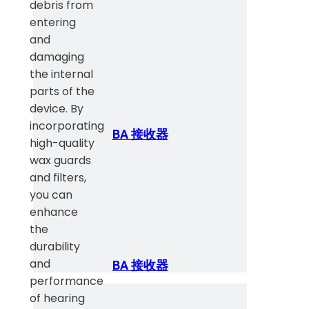
debris from
entering
and
damaging
the internal
parts of the
device. By
incorporating
BA 接收器
high-quality
wax guards
and filters,
you can
enhance
the
durability
and
BA 接收器
performance
of hearing