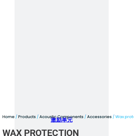
Home
/
Products
/
Acoustic Components
/
Accessories
/ Wax prote
激励单元
WAX PROTECTION