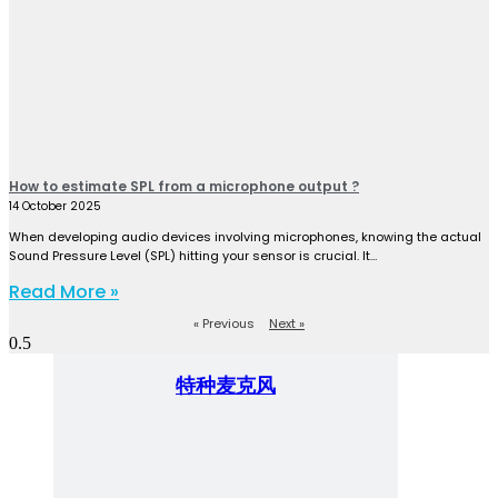
How to estimate SPL from a microphone output ?
14 October 2025
When developing audio devices involving microphones, knowing the actual
Sound Pressure Level (SPL) hitting your sensor is crucial. It…
Read More »
« Previous
Next »
特种麦克风