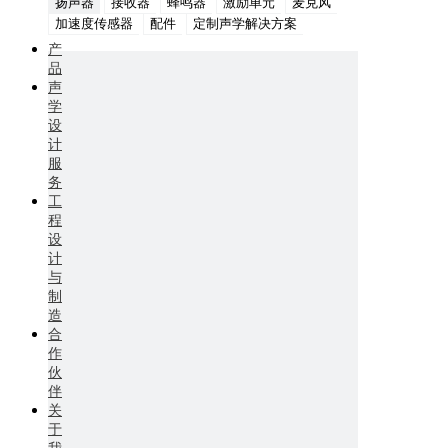
扬声器
接收器
蜂鸣器
激励单元
麦克风
加速度传感器
配件
定制声学解决方案
产
品
声
学
设
计
服
务
工
程
设
计
与
制
造
合
作
伙
伴
关
于