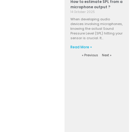
How to estimate SPL from a
microphone output ?
14 October 2025
When developing audio
devices involving microphones,
knowing the actual Sound
Pressure Level (SPL) hitting your
sensor is crucial. It…
Read More »
« Previous
Next »