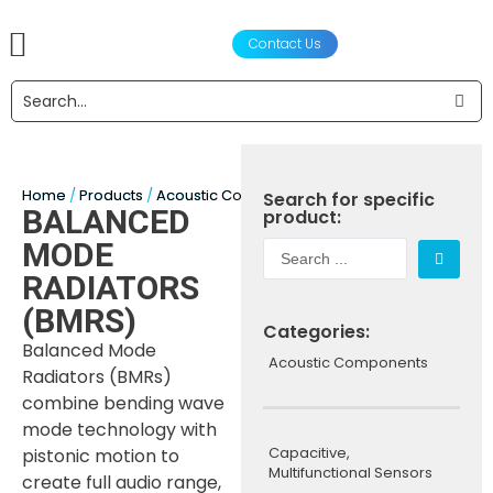
Contact Us
产品
声学设计服务
工程设计与制造
合作伙伴
关于我们
新闻资讯
Home
/
Products
/
Acoustic Components
/
Speakers
/ BMR Speak
Search for specific
BALANCED
product:
MODE
RADIATORS
(BMRS)
Categories:
Balanced Mode
Acoustic Components
Radiators (BMRs)
combine bending wave
mode technology with
Capacitive,
pistonic motion to
Multifunctional Sensors
create full audio range,